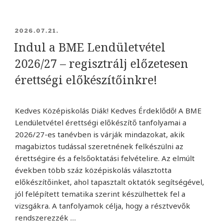
Nyári
szabadságok
BEKÜLDVE:
2026.07.21.
a
Indul a BME Lendületvétel
BME
2026/27 – regisztrálj előzetesen
Mérnöktovábbképző
Intézetben
érettségi előkészítőinkre!
”
Kedves Középiskolás Diák! Kedves Érdeklődő! A BME
Lendületvétel érettségi előkészítő tanfolyamai a
2026/27-es tanévben is várják mindazokat, akik
magabiztos tudással szeretnének felkészülni az
érettségire és a felsőoktatási felvételire. Az elmúlt
években több száz középiskolás választotta
előkészítőinket, ahol tapasztalt oktatók segítségével,
jól felépített tematika szerint készülhettek fel a
vizsgákra. A tanfolyamok célja, hogy a résztvevők
rendszerezzék …