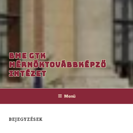
BME GTK
MÉRNÖKTOVÁBBKÉPZŐ
INTÉZET
Menü
BEJEGYZÉSEK