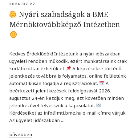
BEKÜLDVE:
2026.07.27.
Nyári szabadságok a BME
Mérnöktovábbképző Intézetben
Kedves Érdeklődők! Intézetünk a nyári időszakban
ügyeleti rendben működik, ezért munkatársaink csak
korlátozottan érhetők el.
A képzésekre történő
jelentkezés továbbra is folyamatos, online felületünk
automatikusan fogadja a regisztrációkat.
A
beérkezett jelentkezések feldolgozását 2026.
augusztus 24-én kezdjük meg, ezt követően minden
jelentkezővel felvesszük a kapcsolatot.
Kérdéseiket az info@mti.bme.hu e-mail-címre várjuk.
Az ügyeleti időszakban …
„
bővebben