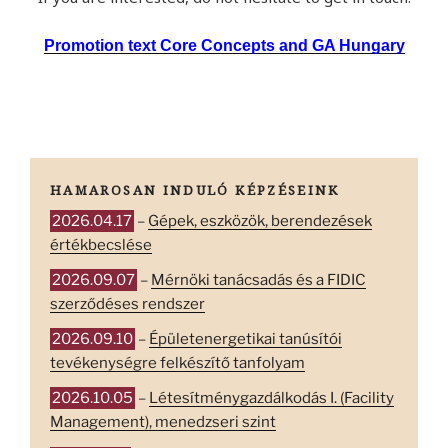
Promotion text Core Concepts and GA Hungary
HAMAROSAN INDULÓ KÉPZÉSEINK
2026.04.17
–
Gépek, eszközök, berendezések
értékbecslése
2026.09.07
–
Mérnöki tanácsadás és a FIDIC
szerződéses rendszer
2026.09.10
–
Épületenergetikai tanúsítói
tevékenységre felkészítő tanfolyam
2026.10.05
–
Létesítménygazdálkodás I. (Facility
Management), menedzseri szint