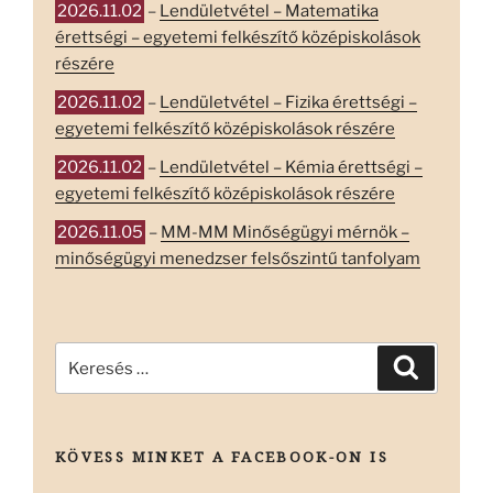
2026.11.02
–
Lendületvétel – Matematika
érettségi – egyetemi felkészítő középiskolások
részére
2026.11.02
–
Lendületvétel – Fizika érettségi –
egyetemi felkészítő középiskolások részére
2026.11.02
–
Lendületvétel – Kémia érettségi –
egyetemi felkészítő középiskolások részére
2026.11.05
–
MM-MM Minőségügyi mérnök –
minőségügyi menedzser felsőszintű tanfolyam
Keresés
Keresés
a
következő
kifejezésre:
KÖVESS MINKET A FACEBOOK-ON IS