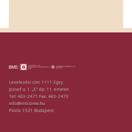
Levelezési cím: 1111 Egry
József u. 1. „E” ép. 11. emelet
Tel: 463-2471 Fax: 463-2470
info@mti.bme.hu
Posta: 1521 Budapest