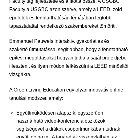
Faculty tag fejlesztette és állította össze. A USGBC
Faculty a USGBC azon szerve, amely a LEED, zöld
épületek és fenntarthatóság témájában legtöbb
tapasztalattal rendelkező szakembereket tömöríti.
Emmanuel Pauwels interaktív, gyakorlatias és
szakértő útmutatással segít abban, hogy a fenntartható
építési megoldásokat hogyan tudja a saját projektjébe
illeszteni, és ilyen módon felkészülni a LEED minősítői
vizsgákra.
A Green Living Education egy olyan innovatív online
tanulási módszer, amely:
Együttműködésen alapszik: egyszerűen
használható video-konferencia eszközök
segítségével a diákok csoportmunkában tudnak
együtt dolgozni. A tanár-diák viszonylatban, az