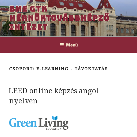
Tartalomhoz
BME GTK
MÉRNÖKTOVÁBBKÉPZŐ
INTÉZET
Menü
CSOPORT:
E-LEARNING - TÁVOKTATÁS
LEED online képzés angol
nyelven